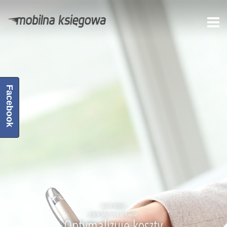
Facebook
Dzień dobry!
Jestem Marzena Łukowska
Optymalizuję koszty