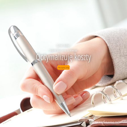
Dzień dobry!
Jestem Marzena Łukowska
Optymalizuję koszty
Rozpocznij